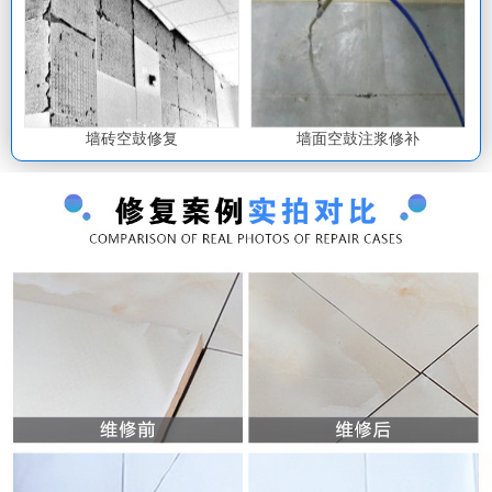
墙砖空鼓修复
墙面空鼓注浆修补